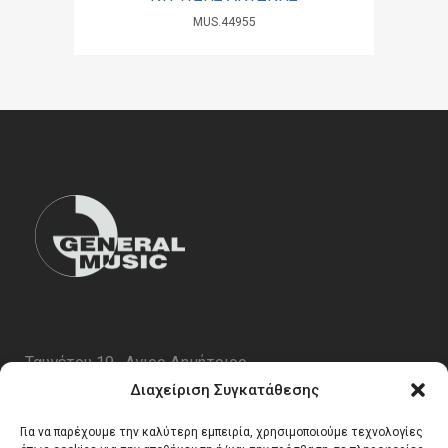
MUS.44955
Ταυγέτου 19 , Αγιος Δημήτριος
ΤΚ 17343
Διαχείριση Συγκατάθεσης
Τηλ. 210 5227696
Για να παρέχουμε την καλύτερη εμπειρία, χρησιμοποιούμε τεχνολογίες
email:
info@generalmusic.gr