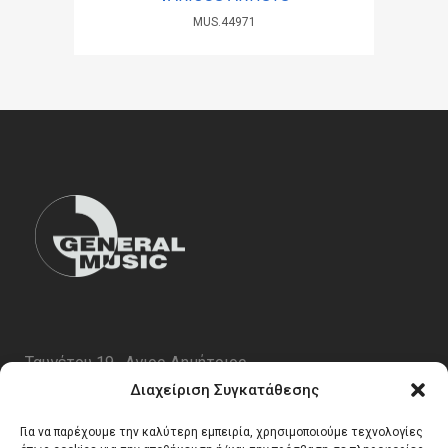
MUS.44971
Ταυγέτου 19 , Αγιος Δημήτριος
ΤΚ 17343
Διαχείριση Συγκατάθεσης
Τηλ. 210 5227696
Για να παρέχουμε την καλύτερη εμπειρία, χρησιμοποιούμε τεχνολογίες
email:
info@generalmusic.gr