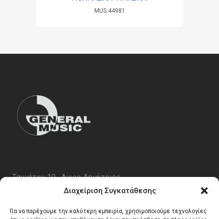
MUS.44981
Ταυγέτου 19 , Αγιος Δημήτριος
ΤΚ 17343
Διαχείριση Συγκατάθεσης
Τηλ. 210 5227696
Για να παρέχουμε την καλύτερη εμπειρία, χρησιμοποιούμε τεχνολογίες
email:
info@generalmusic.gr