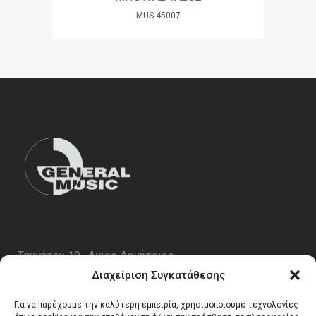
MUS.45007
Ταυγέτου 19 , Αγιος Δημήτριος
ΤΚ 17343
Διαχείριση Συγκατάθεσης
Τηλ. 210 5227696
Για να παρέχουμε την καλύτερη εμπειρία, χρησιμοποιούμε τεχνολογίες
email:
info@generalmusic.gr