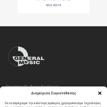
MUS.45018
Ταυγέτου 19 , Αγιος Δημήτριος
ΤΚ 17343
Διαχείριση Συγκατάθεσης
Τηλ. 210 5227696
Για να παρέχουμε την καλύτερη εμπειρία, χρησιμοποιούμε τεχνολογίες
email:
info@generalmusic.gr