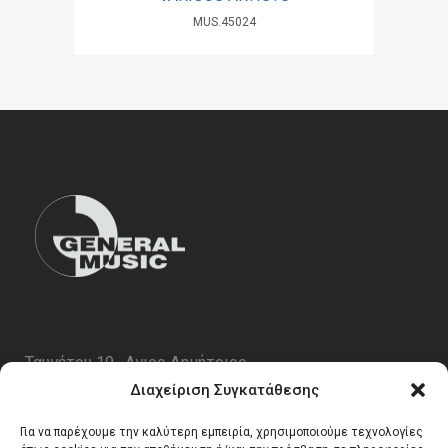
MUS.45024
Ταυγέτου 19 , Αγιος Δημήτριος
ΤΚ 17343
Διαχείριση Συγκατάθεσης
Τηλ. 210 5227696
Για να παρέχουμε την καλύτερη εμπειρία, χρησιμοποιούμε τεχνολογίες
email:
info@generalmusic.gr