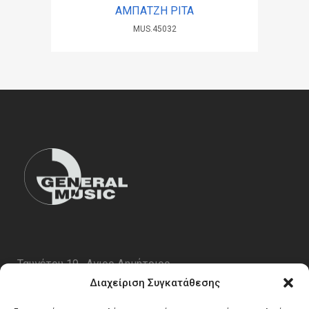
ΑΜΠΑΤΖΗ ΡΙΤΑ
MUS.45032
Ταυγέτου 19 , Αγιος Δημήτριος
ΤΚ 17343
Διαχείριση Συγκατάθεσης
Τηλ. 210 5227696