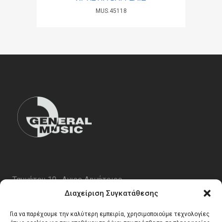
MUS.45118
Ταυγέτου 19 , Αγιος Δημήτριος
ΤΚ 17343
Διαχείριση Συγκατάθεσης
Τηλ. 210 5227696
Για να παρέχουμε την καλύτερη εμπειρία, χρησιμοποιούμε τεχνολογίες
email:
info@generalmusic.gr