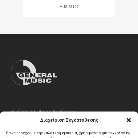
MUS.45122
Ταυγέτου 19 , Αγιος Δημήτριος
ΤΚ 17343
Διαχείριση Συγκατάθεσης
Τηλ. 210 5227696
Για να παρέχουμε την καλύτερη εμπειρία, χρησιμοποιούμε τεχνολογίες
email:
info@generalmusic.gr