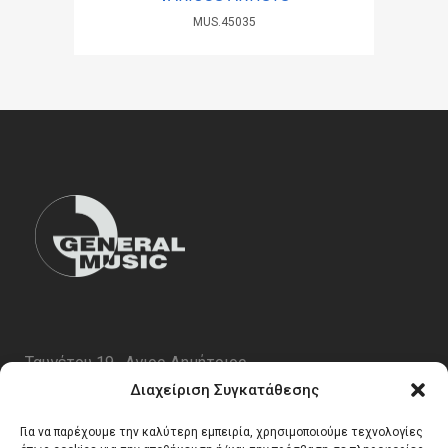
MUS.45035
Ταυγέτου 19 , Αγιος Δημήτριος
ΤΚ 17343
Διαχείριση Συγκατάθεσης
Τηλ. 210 5227696
Για να παρέχουμε την καλύτερη εμπειρία, χρησιμοποιούμε τεχνολογίες
email:
info@generalmusic.gr