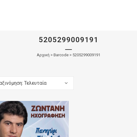
5205299009191
Αρχική
>
Barcode > 5205299009191
αξινόμηση: Τελευταία