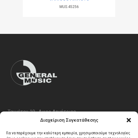
MUS.45256
Ταυγέτου 19 , Αγιος Δημήτριος
ΤΚ 17343
Διαχείριση Συγκατάθεσης
Τηλ. 210 5227696
Για να παρέχουμε την καλύτερη εμπειρία, χρησιμοποιούμε τεχνολογίες
email:
info@generalmusic.gr