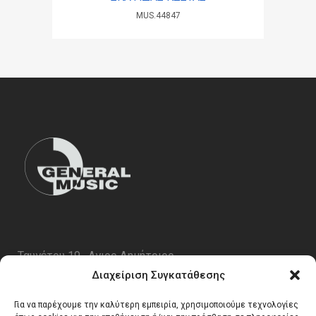
MUS.44847
Ταυγέτου 19 , Αγιος Δημήτριος
ΤΚ 17343
Διαχείριση Συγκατάθεσης
Τηλ. 210 5227696
Για να παρέχουμε την καλύτερη εμπειρία, χρησιμοποιούμε τεχνολογίες
email:
info@generalmusic.gr