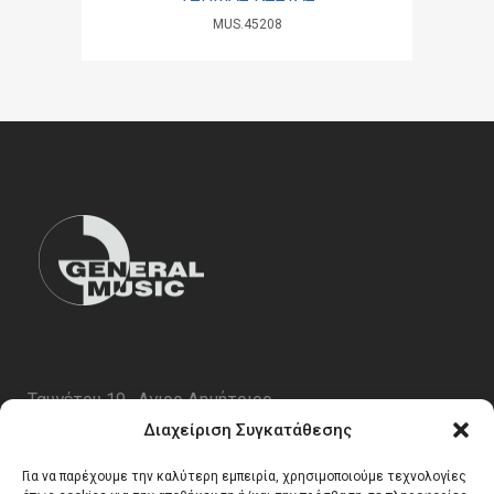
MUS.45208
Ταυγέτου 19 , Αγιος Δημήτριος
ΤΚ 17343
Διαχείριση Συγκατάθεσης
Τηλ. 210 5227696
Για να παρέχουμε την καλύτερη εμπειρία, χρησιμοποιούμε τεχνολογίες
email:
info@generalmusic.gr