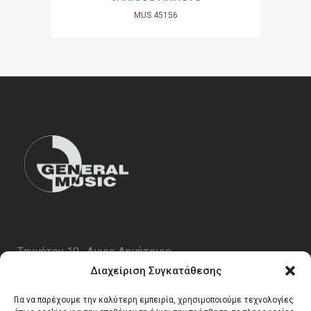
MUS.45156
Ταυγέτου 19 , Αγιος Δημήτριος
ΤΚ 17343
Διαχείριση Συγκατάθεσης
Τηλ. 210 5227696
Για να παρέχουμε την καλύτερη εμπειρία, χρησιμοποιούμε τεχνολογίες
email:
info@generalmusic.gr