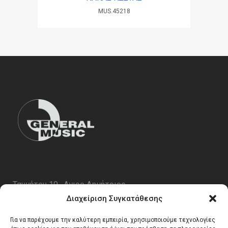
MUS.45218
Ταυγέτου 19 , Αγιος Δημήτριος
ΤΚ 17343
Διαχείριση Συγκατάθεσης
Τηλ. 210 5227696
Για να παρέχουμε την καλύτερη εμπειρία, χρησιμοποιούμε τεχνολογίες
email:
info@generalmusic.gr