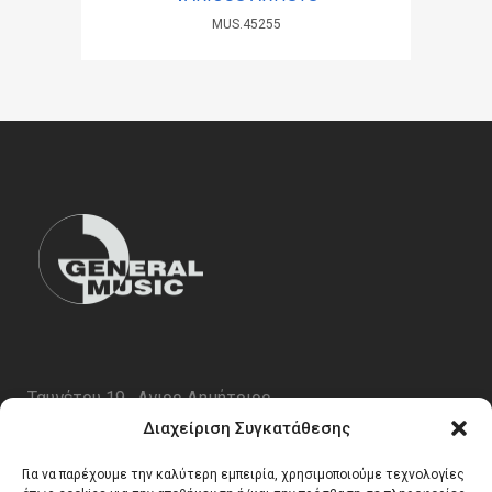
MUS.45255
Ταυγέτου 19 , Αγιος Δημήτριος
ΤΚ 17343
Διαχείριση Συγκατάθεσης
Τηλ. 210 5227696
Για να παρέχουμε την καλύτερη εμπειρία, χρησιμοποιούμε τεχνολογίες
email:
info@generalmusic.gr