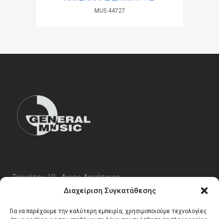
MUS.44727
Ταυγέτου 19 , Αγιος Δημήτριος
ΤΚ 17343
Διαχείριση Συγκατάθεσης
Τηλ. 210 5227696
Για να παρέχουμε την καλύτερη εμπειρία, χρησιμοποιούμε τεχνολογίες
email:
info@generalmusic.gr