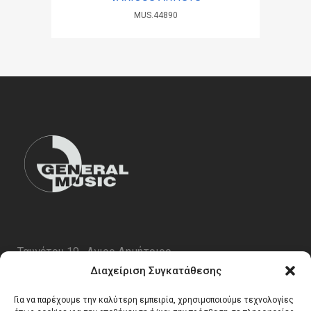
MUS.44890
Ταυγέτου 19 , Αγιος Δημήτριος
ΤΚ 17343
Διαχείριση Συγκατάθεσης
Τηλ. 210 5227696
Για να παρέχουμε την καλύτερη εμπειρία, χρησιμοποιούμε τεχνολογίες
email:
info@generalmusic.gr