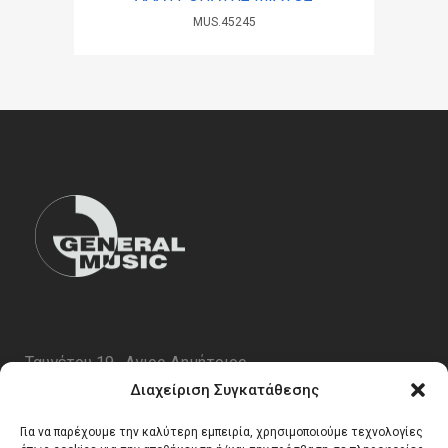
MUS.45245
Ταυγέτου 19 , Αγιος Δημήτριος
ΤΚ 17343
Διαχείριση Συγκατάθεσης
Τηλ. 210 5227696
Για να παρέχουμε την καλύτερη εμπειρία, χρησιμοποιούμε τεχνολογίες
email:
info@generalmusic.gr