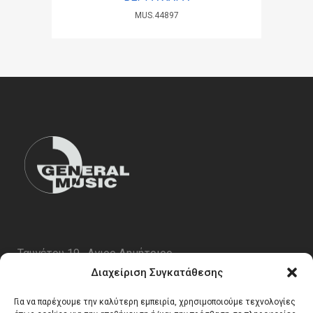
MUS.44897
Ταυγέτου 19 , Αγιος Δημήτριος
ΤΚ 17343
Διαχείριση Συγκατάθεσης
Τηλ. 210 5227696
Για να παρέχουμε την καλύτερη εμπειρία, χρησιμοποιούμε τεχνολογίες
email:
info@generalmusic.gr