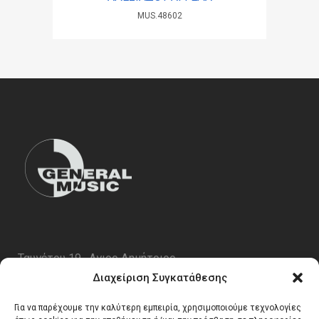
MUS.48602
Ταυγέτου 19 , Αγιος Δημήτριος
ΤΚ 17343
Διαχείριση Συγκατάθεσης
Τηλ. 210 5227696
Για να παρέχουμε την καλύτερη εμπειρία, χρησιμοποιούμε τεχνολογίες
email:
info@generalmusic.gr