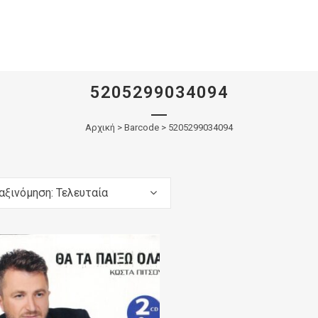
5205299034094
Αρχική
>
Barcode > 5205299034094
αξινόμηση: Τελευταία