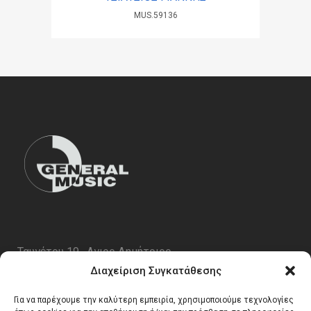
MUS.59136
Ταυγέτου 19 , Αγιος Δημήτριος
ΤΚ 17343
Διαχείριση Συγκατάθεσης
Τηλ. 210 5227696
Για να παρέχουμε την καλύτερη εμπειρία, χρησιμοποιούμε τεχνολογίες
email:
info@generalmusic.gr