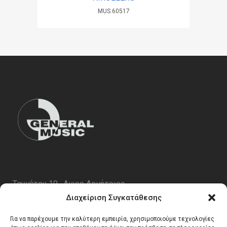
MUS.60517
Ταυγέτου 19 , Αγιος Δημήτριος
ΤΚ 17343
Διαχείριση Συγκατάθεσης
Τηλ. 210 5227696
Για να παρέχουμε την καλύτερη εμπειρία, χρησιμοποιούμε τεχνολογίες
email:
info@generalmusic.gr