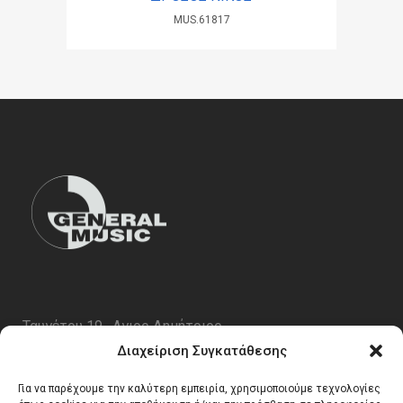
MUS.61817
Ταυγέτου 19 , Αγιος Δημήτριος
ΤΚ 17343
Διαχείριση Συγκατάθεσης
Τηλ. 210 5227696
Για να παρέχουμε την καλύτερη εμπειρία, χρησιμοποιούμε τεχνολογίες
email:
info@generalmusic.gr