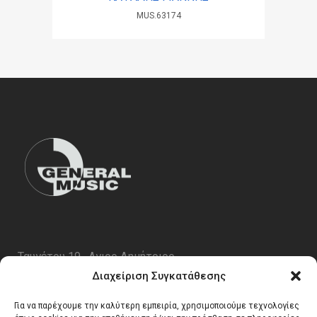
MUS.63174
Ταυγέτου 19 , Αγιος Δημήτριος
ΤΚ 17343
Διαχείριση Συγκατάθεσης
Τηλ. 210 5227696
Για να παρέχουμε την καλύτερη εμπειρία, χρησιμοποιούμε τεχνολογίες
email:
info@generalmusic.gr