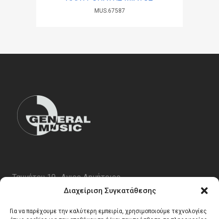
MUS.67587
Ταυγέτου 19 , Αγιος Δημήτριος
ΤΚ 17343
Διαχείριση Συγκατάθεσης
Τηλ. 210 5227696
Για να παρέχουμε την καλύτερη εμπειρία, χρησιμοποιούμε τεχνολογίες
email:
info@generalmusic.gr