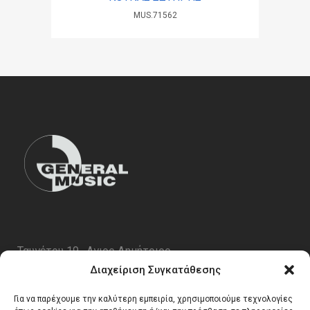
MUS.71562
Ταυγέτου 19 , Αγιος Δημήτριος
ΤΚ 17343
Διαχείριση Συγκατάθεσης
Τηλ. 210 5227696
Για να παρέχουμε την καλύτερη εμπειρία, χρησιμοποιούμε τεχνολογίες
email:
info@generalmusic.gr