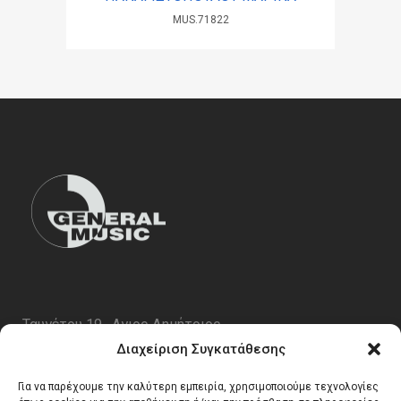
MUS.71822
Ταυγέτου 19 , Αγιος Δημήτριος
ΤΚ 17343
Διαχείριση Συγκατάθεσης
Τηλ. 210 5227696
Για να παρέχουμε την καλύτερη εμπειρία, χρησιμοποιούμε τεχνολογίες
email:
info@generalmusic.gr