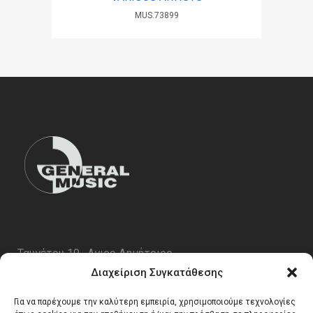
MUS.73899
Ταυγέτου 19 , Αγιος Δημήτριος
ΤΚ 17343
Διαχείριση Συγκατάθεσης
Τηλ. 210 5227696
Για να παρέχουμε την καλύτερη εμπειρία, χρησιμοποιούμε τεχνολογίες
email:
info@generalmusic.gr