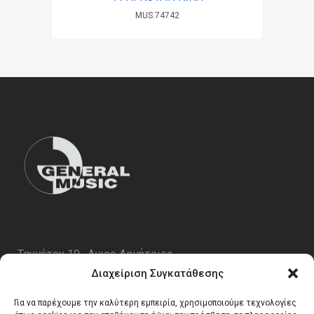
MUS.74742
Ταυγέτου 19 , Αγιος Δημήτριος
ΤΚ 17343
Διαχείριση Συγκατάθεσης
Τηλ. 210 5227696
Για να παρέχουμε την καλύτερη εμπειρία, χρησιμοποιούμε τεχνολογίες
email:
info@generalmusic.gr