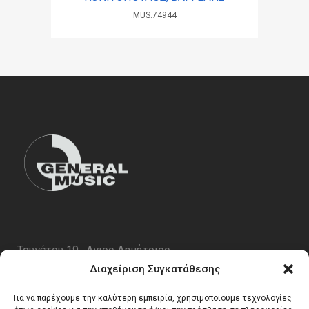
MUS.74944
Ταυγέτου 19 , Αγιος Δημήτριος
ΤΚ 17343
Διαχείριση Συγκατάθεσης
Τηλ. 210 5227696
Για να παρέχουμε την καλύτερη εμπειρία, χρησιμοποιούμε τεχνολογίες
email:
info@generalmusic.gr