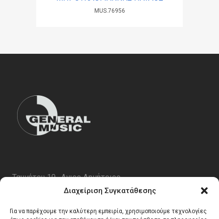
MUS.76956
Ταυγέτου 19 , Αγιος Δημήτριος
ΤΚ 17343
Διαχείριση Συγκατάθεσης
Τηλ. 210 5227696
Για να παρέχουμε την καλύτερη εμπειρία, χρησιμοποιούμε τεχνολογίες
email:
info@generalmusic.gr