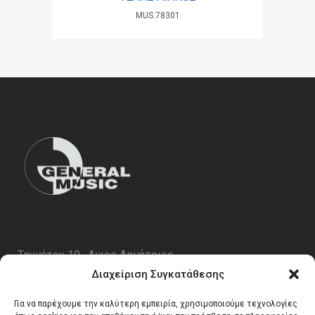
MUS.78301
Ταυγέτου 19 , Αγιος Δημήτριος
ΤΚ 17343
Διαχείριση Συγκατάθεσης
Τηλ. 210 5227696
Για να παρέχουμε την καλύτερη εμπειρία, χρησιμοποιούμε τεχνολογίες
email:
info@generalmusic.gr