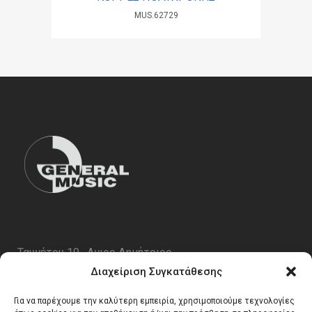
MUS.62729
Ταυγέτου 19 , Αγιος Δημήτριος
ΤΚ 17343
Διαχείριση Συγκατάθεσης
Τηλ. 210 5227696
Για να παρέχουμε την καλύτερη εμπειρία, χρησιμοποιούμε τεχνολογίες
email:
info@generalmusic.gr