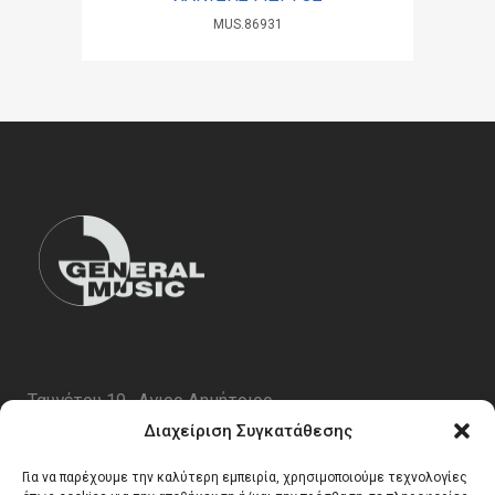
MUS.86931
Ταυγέτου 19 , Αγιος Δημήτριος
ΤΚ 17343
Διαχείριση Συγκατάθεσης
Τηλ. 210 5227696
Για να παρέχουμε την καλύτερη εμπειρία, χρησιμοποιούμε τεχνολογίες
email:
info@generalmusic.gr