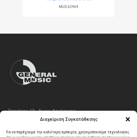
MUS.62969
Ταυγέτου 19 , Αγιος Δημήτριος
ΤΚ 17343
Διαχείριση Συγκατάθεσης
Τηλ. 210 5227696
Για να παρέχουμε την καλύτερη εμπειρία, χρησιμοποιούμε τεχνολογίες
email:
info@generalmusic.gr