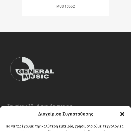
MUS.10552
Ταυγέτου 19 , Αγιος Δημήτριος
ΤΚ 17343
Διαχείριση Συγκατάθεσης
Τηλ. 210 5227696
Για να παρέχουμε την καλύτερη εμπειρία, χρησιμοποιούμε τεχνολογίες
email:
info@generalmusic.gr