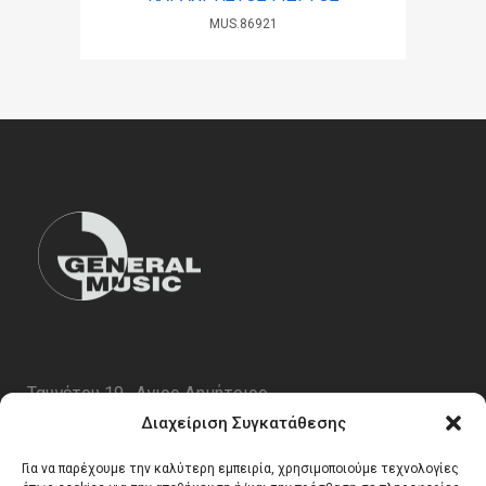
MUS.86921
Ταυγέτου 19 , Αγιος Δημήτριος
ΤΚ 17343
Διαχείριση Συγκατάθεσης
Τηλ. 210 5227696
Για να παρέχουμε την καλύτερη εμπειρία, χρησιμοποιούμε τεχνολογίες
email:
info@generalmusic.gr