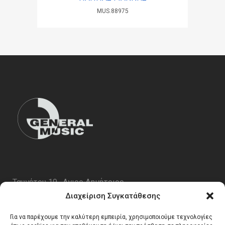
MUS.88975
Ταυγέτου 19 , Αγιος Δημήτριος
ΤΚ 17343
Διαχείριση Συγκατάθεσης
Τηλ. 210 5227696
Για να παρέχουμε την καλύτερη εμπειρία, χρησιμοποιούμε τεχνολογίες
email:
info@generalmusic.gr