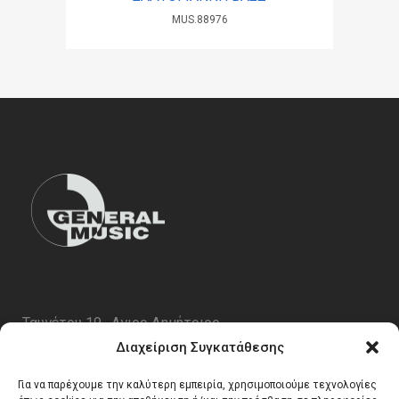
MUS.88976
Ταυγέτου 19 , Αγιος Δημήτριος
ΤΚ 17343
Διαχείριση Συγκατάθεσης
Τηλ. 210 5227696
Για να παρέχουμε την καλύτερη εμπειρία, χρησιμοποιούμε τεχνολογίες
email:
info@generalmusic.gr