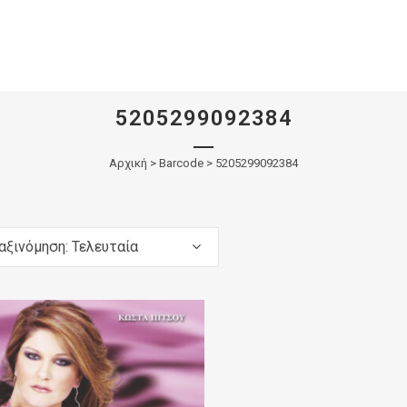
5205299092384
Αρχική
>
Barcode > 5205299092384
αξινόμηση: Τελευταία