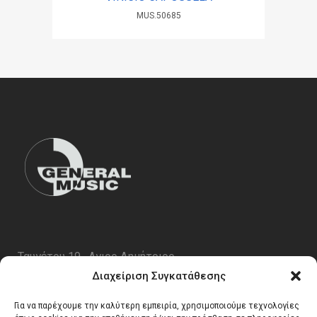
MUS.50685
Ταυγέτου 19 , Αγιος Δημήτριος
ΤΚ 17343
Διαχείριση Συγκατάθεσης
Τηλ. 210 5227696
Για να παρέχουμε την καλύτερη εμπειρία, χρησιμοποιούμε τεχνολογίες
email:
info@generalmusic.gr