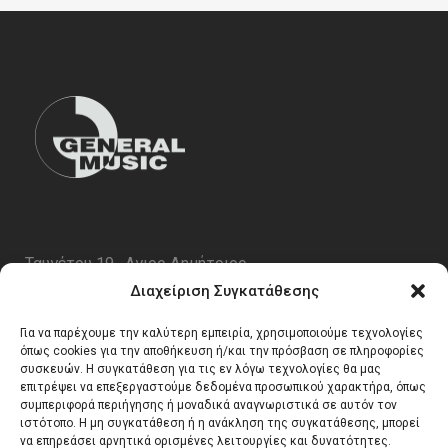
Ταυγέτου 19 , Αγιος Δημήτριος
ΤΚ 17343
Διαχείριση Συγκατάθεσης
Τηλ. 210 5227696
Για να παρέχουμε την καλύτερη εμπειρία, χρησιμοποιούμε τεχνολογίες
email:
info@generalmusic.gr
όπως cookies για την αποθήκευση ή/και την πρόσβαση σε πληροφορίες
συσκευών. Η συγκατάθεση για τις εν λόγω τεχνολογίες θα μας
επιτρέψει να επεξεργαστούμε δεδομένα προσωπικού χαρακτήρα, όπως
συμπεριφορά περιήγησης ή μοναδικά αναγνωριστικά σε αυτόν τον
Ωρες Λειτουργίας:
ιστότοπο. Η μη συγκατάθεση ή η ανάκληση της συγκατάθεσης, μπορεί
να επηρεάσει αρνητικά ορισμένες λειτουργίες και δυνατότητες.
Δευτέρα – Παρασκευή 10:00 – 17:00