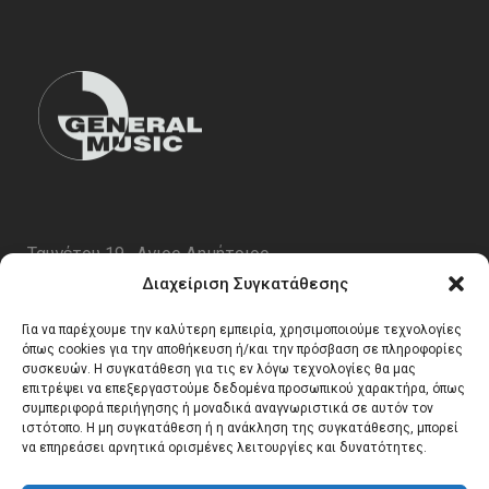
Ταυγέτου 19 , Αγιος Δημήτριος
ΤΚ 17343
Διαχείριση Συγκατάθεσης
Τηλ. 210 5227696
Για να παρέχουμε την καλύτερη εμπειρία, χρησιμοποιούμε τεχνολογίες
email:
info@generalmusic.gr
όπως cookies για την αποθήκευση ή/και την πρόσβαση σε πληροφορίες
συσκευών. Η συγκατάθεση για τις εν λόγω τεχνολογίες θα μας
επιτρέψει να επεξεργαστούμε δεδομένα προσωπικού χαρακτήρα, όπως
συμπεριφορά περιήγησης ή μοναδικά αναγνωριστικά σε αυτόν τον
Ωρες Λειτουργίας:
ιστότοπο. Η μη συγκατάθεση ή η ανάκληση της συγκατάθεσης, μπορεί
να επηρεάσει αρνητικά ορισμένες λειτουργίες και δυνατότητες.
Δευτέρα – Παρασκευή 10:00 – 17:00