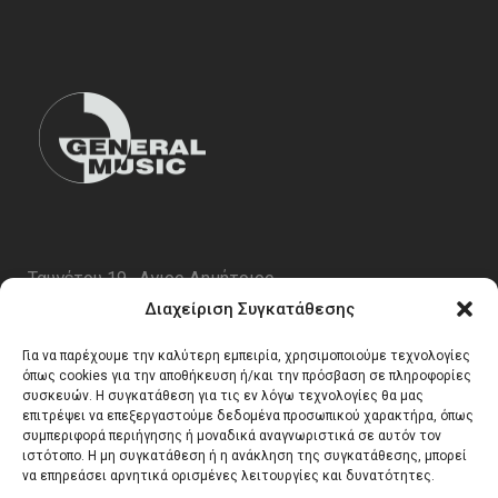
Ταυγέτου 19 , Αγιος Δημήτριος
ΤΚ 17343
Διαχείριση Συγκατάθεσης
Τηλ. 210 5227696
Για να παρέχουμε την καλύτερη εμπειρία, χρησιμοποιούμε τεχνολογίες
email:
info@generalmusic.gr
όπως cookies για την αποθήκευση ή/και την πρόσβαση σε πληροφορίες
συσκευών. Η συγκατάθεση για τις εν λόγω τεχνολογίες θα μας
επιτρέψει να επεξεργαστούμε δεδομένα προσωπικού χαρακτήρα, όπως
συμπεριφορά περιήγησης ή μοναδικά αναγνωριστικά σε αυτόν τον
Ωρες Λειτουργίας:
ιστότοπο. Η μη συγκατάθεση ή η ανάκληση της συγκατάθεσης, μπορεί
να επηρεάσει αρνητικά ορισμένες λειτουργίες και δυνατότητες.
Δευτέρα – Παρασκευή 10:00 – 17:00