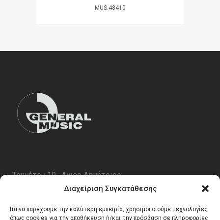
MUS.48410
Ταυγέτου 19 , Αγιος Δημήτριος
ΤΚ 17343
Διαχείριση Συγκατάθεσης
Τηλ. 210 5227696
Για να παρέχουμε την καλύτερη εμπειρία, χρησιμοποιούμε τεχνολογίες
email:
info@generalmusic.gr
όπως cookies για την αποθήκευση ή/και την πρόσβαση σε πληροφορίες