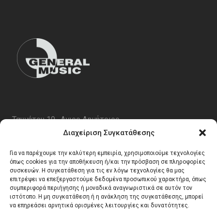
Ταυγέτου 19 , Αγιος Δημήτριος
ΤΚ 17343
Διαχείριση Συγκατάθεσης
Τηλ. 210 5227696
Για να παρέχουμε την καλύτερη εμπειρία, χρησιμοποιούμε τεχνολογίες
email:
info@generalmusic.gr
όπως cookies για την αποθήκευση ή/και την πρόσβαση σε πληροφορίες
συσκευών. Η συγκατάθεση για τις εν λόγω τεχνολογίες θα μας
επιτρέψει να επεξεργαστούμε δεδομένα προσωπικού χαρακτήρα, όπως
συμπεριφορά περιήγησης ή μοναδικά αναγνωριστικά σε αυτόν τον
Ωρες Λειτουργίας:
ιστότοπο. Η μη συγκατάθεση ή η ανάκληση της συγκατάθεσης, μπορεί
να επηρεάσει αρνητικά ορισμένες λειτουργίες και δυνατότητες.
Δευτέρα – Παρασκευή 10:00 – 17:00