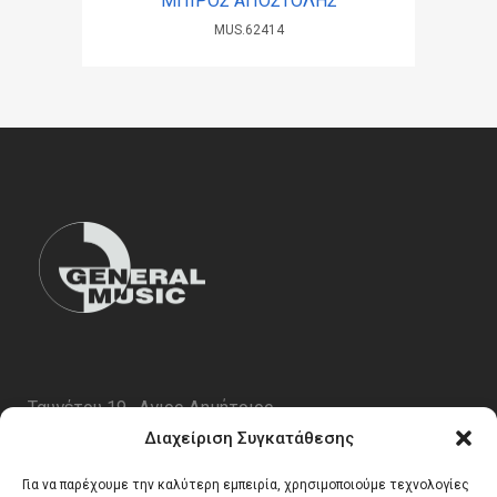
ΜΠΙΡΟΣ ΑΠΟΣΤΟΛΗΣ
MUS.62414
Ταυγέτου 19 , Αγιος Δημήτριος
ΤΚ 17343
Διαχείριση Συγκατάθεσης
Τηλ. 210 5227696
Για να παρέχουμε την καλύτερη εμπειρία, χρησιμοποιούμε τεχνολογίες
email:
info@generalmusic.gr